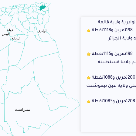
ادرية ولاية قالمة
198
تمرين و
1118
نقطة
لغواظ
الوادإي
البيض
لاية الجزائر
غرداية
198
تمرين و
1115
نقطة
يم ولاية قسنطينة
200
تمرين و
1088
نقطة
لي ولاية عين تيموشنت
208
تمرين و
1085
نقطة
تمنراست
 انس ولاية تلمسان
179
تمرين و
1012
نقطة