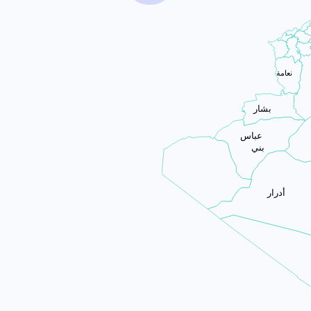
نعامة
بشار
عباس
بني
أدرار