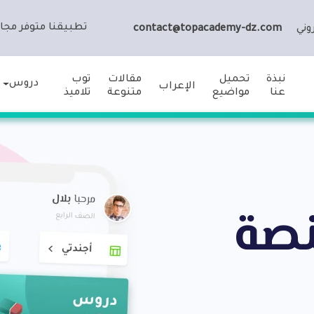
تطبيقنا متوفر مجان
وني
contact@topacademy-dz.com
نبذة
تحميل
مقالات
توب
دروس
الإعراب
عنا
مواضيع
متنوعة
تلاميذ
نصة