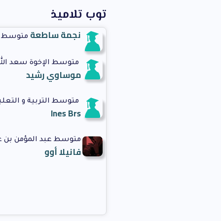
توب تلاميذ
نجمة ساطعة
متوسط نو
متوسط الإخوة سعد الله و
موساوي رشيد
متوسط التربية و التعل
Ines Brs
متوسط عبد المؤمن بن ع
فانيلا أوو
متوسط الامام مالك ابن
إلياس كدار