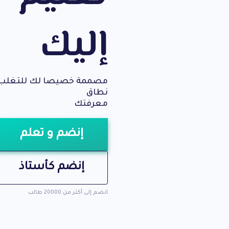
إليك
مصممة خصيصا لك للتغلب ع
نطاق
معرفتك
إنضم و تعلم
إنضم كأستاذ
انضم إلى أكثر من 20000 طالب