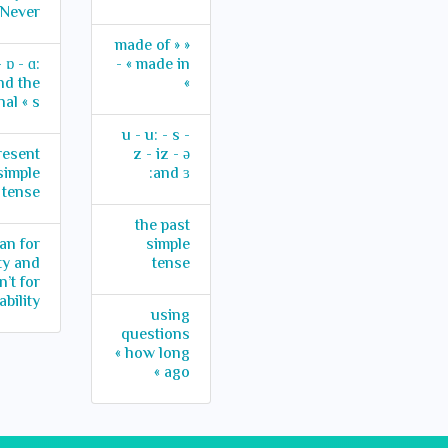
Never
« made of »
 ɒ - ɑ:
- « made in
nd the
»
nal « s »
u - u: - s -
resent
z - iz - ə
simple
and ɜ:
tense
the past
an for
simple
ity and
tense
n’t for
ability
using
questions
« how long
ago »