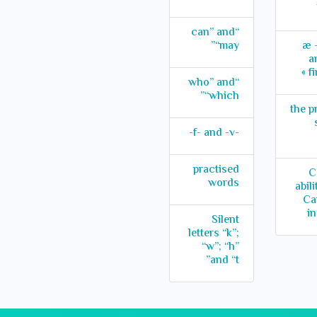
“can” and
“may”
æ -
a
fi
“who” and
“which”
the p
-f- and -v-
practised
C
words
abil
Ca
in
Silent
letters “k”;
“w”; “h”
and “t”