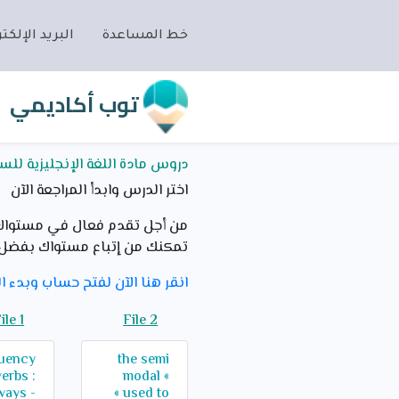
خط المساعدة
البريد الإلكتر
توب أكاديمي
دروس مادة اللغة الإنجليزية للس
اختر الدرس وابدأ المراجعة الآن
من أجل تقدم فعال في مستواك ا
تمكنك من إتباع مستواك بفضل 
انقر هنا الآن لفتح حساب وبدء ال
ile 1
File 2
uency
the semi
erbs :
modal «
ways -
used to »