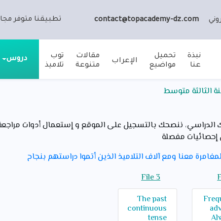
تطبيقنا متوفر مجان
وني
contact@topacademy-dz.com
نبذة
تحميل
مقالات
توب
دروس
الإعراب
عنا
مواضيع
متنوعة
تلاميذ
نة الثالثة متوسط
لدراسي، ننصحك بالتسجيل على الموقع و إستعمال أدوات مراجعة ت
إحصائيات مفصلة
مغامرة معنا ومع آلاف التلاميذ الذين أتموا دراستهم بنجاح
File 3
F
The past
Freq
continuous
adv
tense
Al