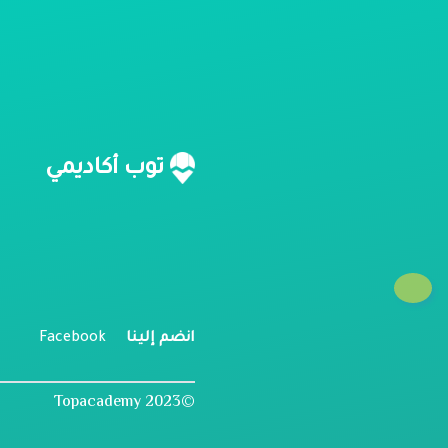
ن
توب أكاديمي
م
ل
انضم إلينا
Facebook
©2023 Topacademy